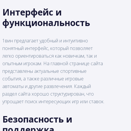
Интерфейс и
функциональность
1вин предлагает удобный и интуитивно
понятный интерфейс, который позволяет
легко ориентироваться как новичкам, так и
опытным игрокам. На главной странице сайта
представлены актуальные спортивные
события, а также различные игровые
автоматы и другие развлечения. Каждый
раздел сайта хорошо структурирован, что
упрощает поиск интересующих игр или ставок.
Безопасность и
поддержка