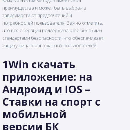
Каждый из этих методов имеет свои
преимущества и может быть выбран в
зависимости от предпочтений и
потребностей пользователя. Важно отметить,
что все операции поддерживаются высокими
стандартами безопасности, что обеспечивает
защиту финансовых данных пользователей.
1Win скачать
приложение: на
Андроид и IOS –
Ставки на спорт с
мобильной
версии БК