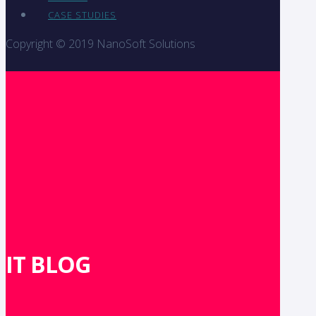
CASE STUDIES
Copyright © 2019 NanoSoft Solutions
IT BLOG