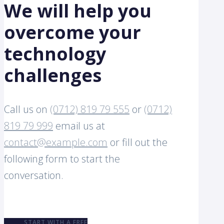
We will help you
overcome your
technology
challenges
Call us on
(0712) 819 79 555
or
(0712)
819 79 999
email us at
contact@example.com
or fill out the
following form to start the
conversation.
START WITH A FREE