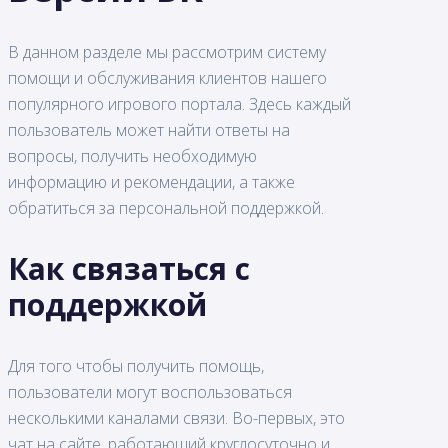
В данном разделе мы рассмотрим систему
помощи и обслуживания клиентов нашего
популярного игрового портала. Здесь каждый
пользователь может найти ответы на
вопросы, получить необходимую
информацию и рекомендации, а также
обратиться за персональной поддержкой.
Как связаться с
поддержкой
Для того чтобы получить помощь,
пользователи могут воспользоваться
несколькими каналами связи. Во-первых, это
чат на сайте, работающий круглосуточно и