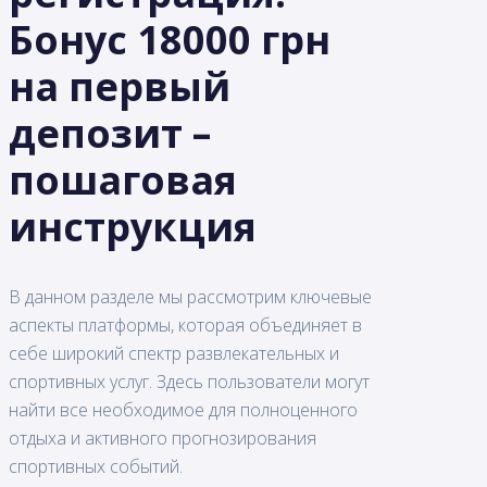
Бонус 18000 грн
на первый
депозит –
пошаговая
инструкция
В данном разделе мы рассмотрим ключевые
аспекты платформы, которая объединяет в
себе широкий спектр развлекательных и
спортивных услуг. Здесь пользователи могут
найти все необходимое для полноценного
отдыха и активного прогнозирования
спортивных событий.