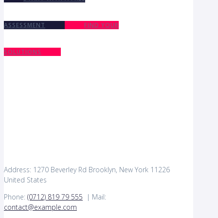
ASSESSMENT
FIND YOUR
SOLUTIONS
Address: 1270 Beverley Rd Brooklyn, New York 11226
United States
Phone:
(0712) 819 79 555
| Mail:
contact@example.com