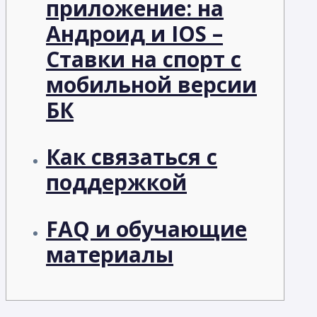
приложение: на
Андроид и IOS –
Ставки на спорт с
мобильной версии
БК
Как связаться с
поддержкой
FAQ и обучающие
материалы