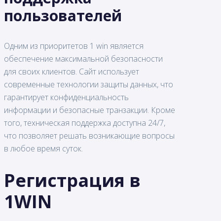
пользователей
Одним из приоритетов 1 win является
обеспечение максимальной безопасности
для своих клиентов. Сайт использует
современные технологии защиты данных, что
гарантирует конфиденциальность
информации и безопасные транзакции. Кроме
того, техническая поддержка доступна 24/7,
что позволяет решать возникающие вопросы
в любое время суток.
Регистрация в
1WIN