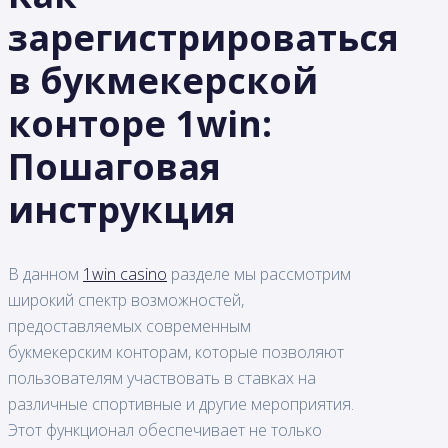
зарегистрироваться
в букмекерской
конторе 1win:
Пошаговая
инструкция
В данном
1win casino
разделе мы рассмотрим
широкий спектр возможностей,
предоставляемых современным
букмекерским конторам, которые позволяют
пользователям участвовать в ставках на
различные спортивные и другие мероприятия.
Этот функционал обеспечивает не только