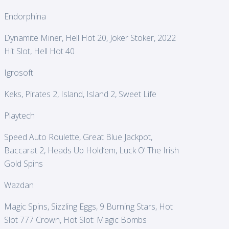
Endorphina
Dynamite Miner, Hell Hot 20, Joker Stoker, 2022
Hit Slot, Hell Hot 40
Igrosoft
Keks, Pirates 2, Island, Island 2, Sweet Life
Playtech
Speed Auto Roulette, Great Blue Jackpot,
Baccarat 2, Heads Up Hold’em, Luck O’ The Irish
Gold Spins
Wazdan
Magic Spins, Sizzling Eggs, 9 Burning Stars, Hot
Slot 777 Crown, Hot Slot: Magic Bombs