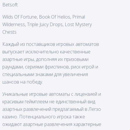
Betsoft
Wilds Of Fortune, Book Of Helios, Primal
Wilderness, Triple Juicy Drops, Lost Mystery
Chests
Каждый из поставщиков игровых автоматов
выпускает исключительно качественные
азартные игры, дополняя их призовыми
раундами, сериями фриспинов, риск-игрой и
специальными знаками для увеличения
шансов на победу.
Уникальные игровые автоматы с лицензией и
красивым геймплеем не единственный вид
азартных развлечений предлагаемый в Легзо
казино. Потенциального игрока также
ожидают азартные развлечения характерные