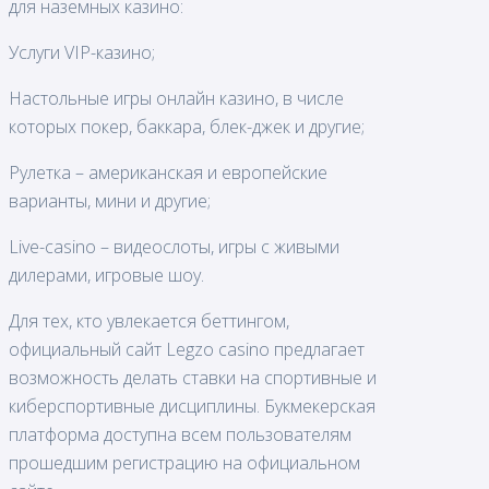
для наземных казино:
Услуги VIP-казино;
Настольные игры онлайн казино, в числе
которых покер, баккара, блек-джек и другие;
Рулетка – американская и европейские
варианты, мини и другие;
Live-casino – видеослоты, игры с живыми
дилерами, игровые шоу.
Для тех, кто увлекается беттингом,
официальный сайт Legzo casino предлагает
возможность делать ставки на спортивные и
киберспортивные дисциплины. Букмекерская
платформа доступна всем пользователям
прошедшим регистрацию на официальном