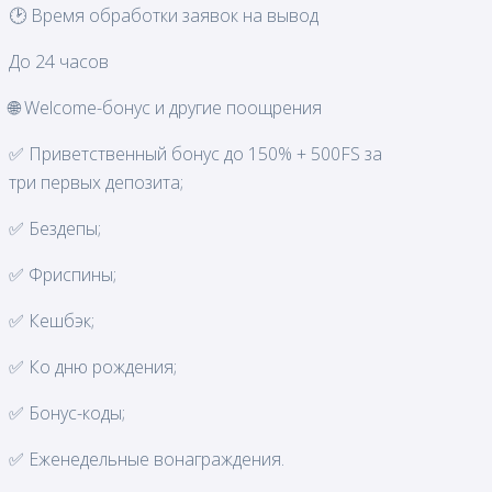
🕑 Время обработки заявок на вывод
До 24 часов
🌐 Welcome-бонус и другие поощрения
✅ Приветственный бонус до 150% + 500FS за
три первых депозита;
✅ Бездепы;
✅ Фриспины;
✅ Кешбэк;
✅ Ко дню рождения;
✅ Бонус-коды;
✅ Еженедельные вонаграждения.