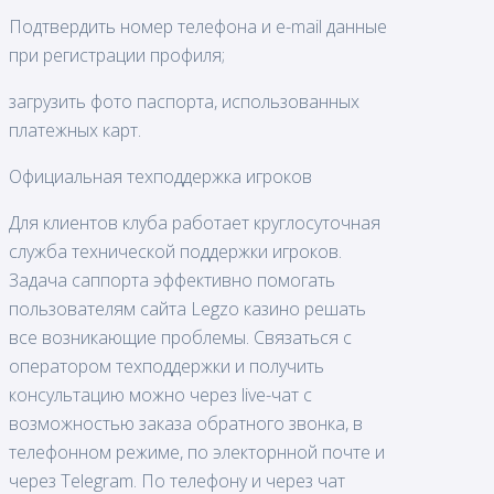
Подтвердить номер телефона и e-mail данные
при регистрации профиля;
загрузить фото паспорта, использованных
платежных карт.
Официальная техподдержка игроков
Для клиентов клуба работает круглосуточная
служба технической поддержки игроков.
Задача саппорта эффективно помогать
пользователям сайта Legzo казино решать
все возникающие проблемы. Связаться с
оператором техподдержки и получить
консультацию можно через live-чат с
возможностью заказа обратного звонка, в
телефонном режиме, по электорнной почте и
через Telegram. По телефону и через чат