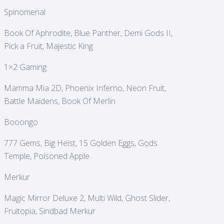
Spinomenal
Book Of Aphrodite, Blue Panther, Demi Gods II,
Pick a Fruit, Majestic King
1×2 Gaming
Mamma Mia 2D, Phoenix Inferno, Neon Fruit,
Battle Maidens, Book Of Merlin
Booongo
777 Gems, Big Heist, 15 Golden Eggs, Gods
Temple, Poisoned Apple
Merkur
Magic Mirror Deluxe 2, Multi Wild, Ghost Slider,
Fruitopia, Sindbad Merkur