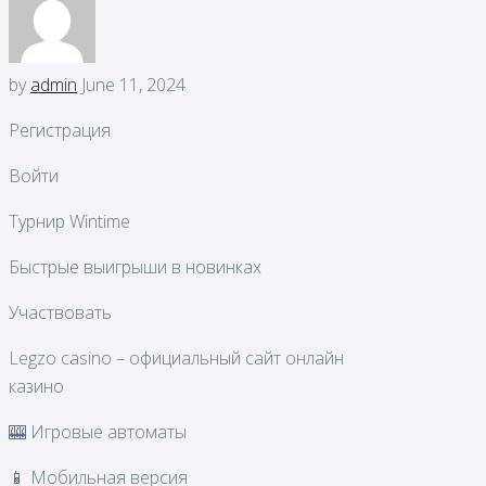
by
admin
June 11, 2024
Регистрация
Войти
Турнир Wintime
Быстрые выигрыши в новинках
Участвовать
Legzo casino – официальный сайт онлайн
казино
🎰 Игровые автоматы
📱 Мобильная версия