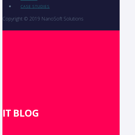
CASE STUDIES
Copyright © 2019 NanoSoft Solutions
IT BLOG