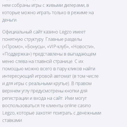
нем собраны игры с живыми дилерами, в
которые можно играть только в режиме на
деньги.
Официальный сайт казино Legzo имеет
понятную структуру. Главные разделы
(«Промо», «Бонусы», «VIP-клуб», «Новости»,
«Поддержка») представлены в выпадающем
меню слева на главной странице. С их
помощью можно всего в пару кликов найти
интересующий игровой автомат (в том числе
и для игры с реальными крупье). В правом
верхнем углу предусмотрены кнопки для
регистрации и входа на сайт. Ими могут
воспользоваться те клиенты online casino
Legzo, которые захотят поиграть с денежными
ставками.