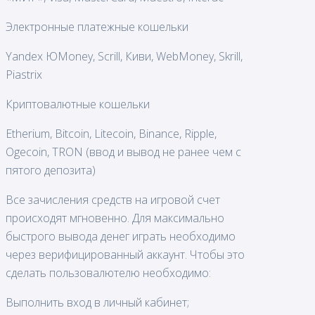
Электронные платежные кошельки
Yandex ЮMoney, Scrill, Киви, WebMoney, Skrill,
Piastrix
Криптовалютные кошельки
Etherium, Bitcoin, Litecoin, Binance, Ripple,
Ogecoin, TRON (ввод и вывод не ранее чем с
пятого депозита)
Все зачисления средств на игровой счет
происходят мгновенно. Для максимально
быстрого вывода денег играть необходимо
через верифицированный аккаунт. Чтобы это
сделать пользовалютелю необходимо:
Выполнить вход в личный кабинет;