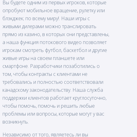
Вы будете одним из первых игроков, которые
опробуют мобильное вращение, рулетку или
блэкджек; по всему миру!. Наши игры с
живыми дилерами можно транслировать
прямо из казино, в которых они представлены,
а наша функция потокового видео позволяет
игрокам смотреть футбол, баскетбол и другие
живые игры на своем планшете или
смартфоне. Разработчики позаботились о
том, чтобы контракты с клиентами не
требовались и полностью соответствовали
канадскому законодательству. Наша служба
поддержки клиентов работает круглосуточно,
чтобы помочь, помочь и решить любые
проблемы или вопросы, которые могут у вас
возникнуть.
Независимо от того, являетесь ли вы