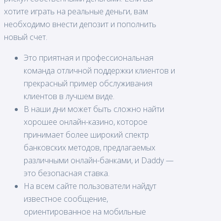
хотите играть на реальные деньги, вам
необходимо внести депозит и пополнить
новый счет.
Это приятная и профессиональная
команда отличной поддержки клиентов и
прекрасный пример обслуживания
клиентов в лучшем виде.
В наши дни может быть сложно найти
хорошее онлайн-казино, которое
принимает более широкий спектр
банковских методов, предлагаемых
различными онлайн-банками, и Daddy —
это безопасная ставка.
На всем сайте пользователи найдут
известное сообщение,
ориентированное на мобильные