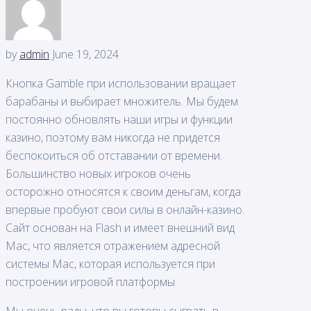
by
admin
June 19, 2024
Кнопка Gamble при использовании вращает
барабаны и выбирает множитель. Мы будем
постоянно обновлять наши игры и функции
казино, поэтому вам никогда не придется
беспокоиться об отставании от времени.
Большинство новых игроков очень
осторожно относятся к своим деньгам, когда
впервые пробуют свои силы в онлайн-казино.
Сайт основан на Flash и имеет внешний вид
Mac, что является отражением адресной
системы Mac, которая используется при
построении игровой платформы.
Мы очень рады, что вы готовы сыграть в