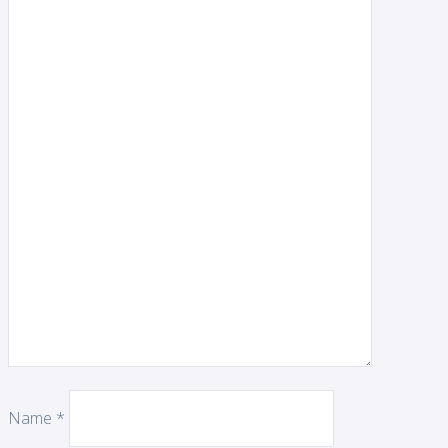
Name
*