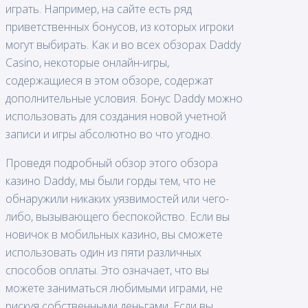
играть. Например, на сайте есть ряд
приветственных бонусов, из которых игроки
могут выбирать. Как и во всех обзорах Daddy
Casino, некоторые онлайн-игры,
содержащиеся в этом обзоре, содержат
дополнительные условия. Бонус Daddy можно
использовать для создания новой учетной
записи и игры абсолютно во что угодно.
Проведя подробный обзор этого обзора
казино Daddy, мы были горды тем, что не
обнаружили никаких уязвимостей или чего-
либо, вызывающего беспокойство. Если вы
новичок в мобильных казино, вы сможете
использовать один из пяти различных
способов оплаты. Это означает, что вы
можете заниматься любимыми играми, не
рискуя собственными деньгами. Если вы