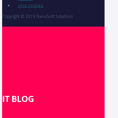
CASE STUDIES
Copyright © 2019 NanoSoft Solutions
IT BLOG