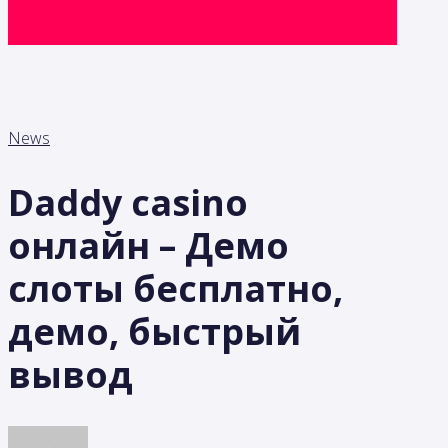
News
Daddy casino
онлайн – Демо
слоты бесплатно,
демо, быстрый
вывод