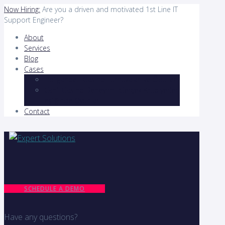
Now Hiring:
Are you a driven and motivated 1st Line IT
Support Engineer?
About
Services
Blog
Cases
Holiganbet: Casino Turnuvaları ve Ödülleri
Canlı Casino Deneyimi: Gerçek Krupiyerler
eşliğinde Oyunlar
Contact
SCHEDULE A DEMO
Have any questions?