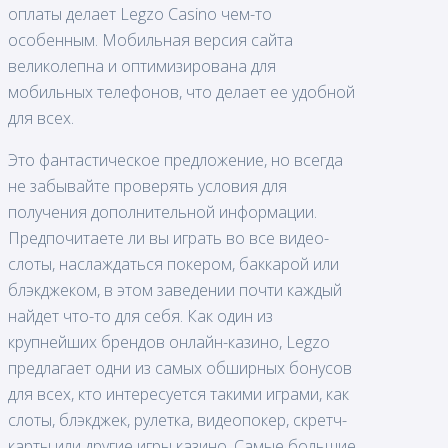
оплаты делает Legzo Casino чем-то
особенным. Мобильная версия сайта
великолепна и оптимизирована для
мобильных телефонов, что делает ее удобной
для всех.
Это фантастическое предложение, но всегда
не забывайте проверять условия для
получения дополнительной информации.
Предпочитаете ли вы играть во все видео-
слоты, наслаждаться покером, баккарой или
блэкджеком, в этом заведении почти каждый
найдет что-то для себя. Как один из
крупнейших брендов онлайн-казино, Legzo
предлагает одни из самых обширных бонусов
для всех, кто интересуется такими играми, как
слоты, блэкджек, рулетка, видеопокер, скретч-
карты или другие игры казино. Самые большие