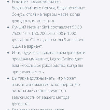
Если в их предложении нет
бездепозитного бонуса, бездепозитные
бонусы стоят на первом месте, когда
дело доходит до слотов.
Лучший Neteller Skrill составляет 50,00,
75,00, 100, 150, 200, 250, 500 и 1000
долларов США с депозитом 5 долларов
США за вариант.
Итак, будучи заслуживающим доверия и
прозрачным казино, Legzo Casino дает
вам небольшое руководство, когда вы
присоединяетесь.
Вы также должны знать, что может
взиматься комиссия за конвертацию
валюты или снятие средств, в
зависимости от вашего метода
депозита.