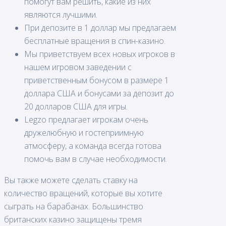
помогут вам решить, какие из них
являются лучшими.
При депозите в 1 доллар мы предлагаем
бесплатные вращения в спин-казино.
Мы приветствуем всех новых игроков в
нашем игровом заведении с
приветственным бонусом в размере 1
доллара США и бонусами за депозит до
20 долларов США для игры.
Legzo предлагает игрокам очень
дружелюбную и гостеприимную
атмосферу, а команда всегда готова
помочь вам в случае необходимости.
Вы также можете сделать ставку на
количество вращений, которые вы хотите
сыграть на барабанах. Большинство
британских казино защищены тремя