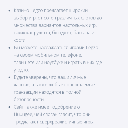
Казино Legzo предлагает широкий
выбор игр, от сотен различных слотов до
множества вариантов настольных игр,
таких как рулетка, блэкджек, баккара и
кости.
Вы можете наслаждаться играми Legzo
на своем мобильном телефоне,
планшете или ноутбуке и играть в них где
угодно.
Будьте уверены, что ваши личные
данные, а также любые совершаемые
транзакции находятся в полной
безопасности.
Сайт также имеет одобрение от
Huuugee, чей слоган гласит, что они
предлагают сверхреалистичные игры,