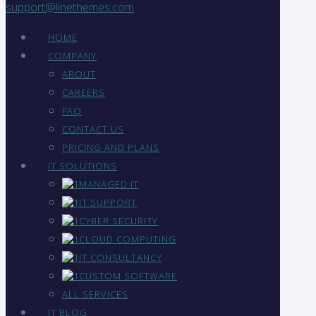
support@linethemes.com
HOME
COMPANY
ABOUT
CAREERS
FAQ
CONTACT US
PRICING AND PLANS
IT SOLUTIONS
MANAGED IT
IT SUPPORT
CYBER SECURITY
CLOUD COMPUTING
IT CONSULTANCY
CUSTOM SOFTWARE
ALL SERVICES
IT BLOG