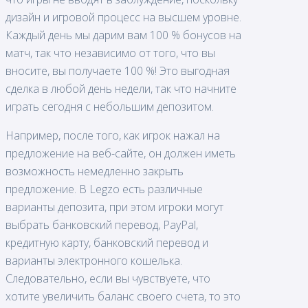
дизайн и игровой процесс на высшем уровне.
Каждый день мы дарим вам 100 % бонусов на
матч, так что независимо от того, что вы
вносите, вы получаете 100 %! Это выгодная
сделка в любой день недели, так что начните
играть сегодня с небольшим депозитом.
Например, после того, как игрок нажал на
предложение на веб-сайте, он должен иметь
возможность немедленно закрыть
предложение. В Legzo есть различные
варианты депозита, при этом игроки могут
выбрать банковский перевод, PayPal,
кредитную карту, банковский перевод и
варианты электронного кошелька.
Следовательно, если вы чувствуете, что
хотите увеличить баланс своего счета, то это