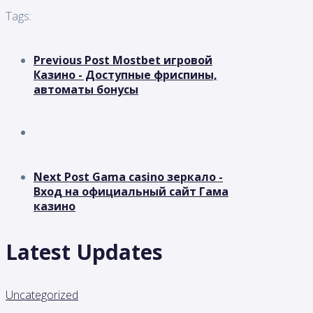
Tags:
Previous Post
Mostbet игровой
Казино - Доступные фриспины,
автоматы бонусы
Next Post
Gama casino зеркало -
Вход на официальный сайт Гама
казино
Latest Updates
Uncategorized