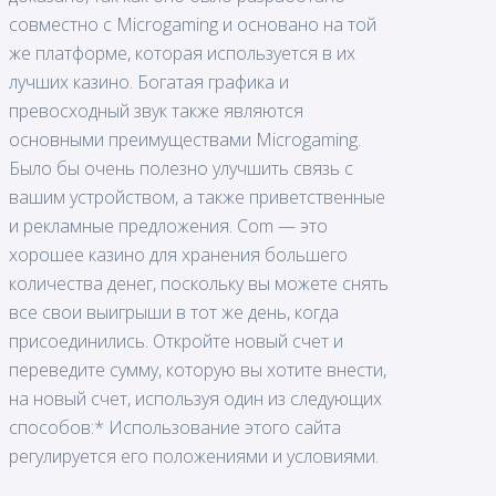
совместно с Microgaming и основано на той
же платформе, которая используется в их
лучших казино. Богатая графика и
превосходный звук также являются
основными преимуществами Microgaming.
Было бы очень полезно улучшить связь с
вашим устройством, а также приветственные
и рекламные предложения. Com — это
хорошее казино для хранения большего
количества денег, поскольку вы можете снять
все свои выигрыши в тот же день, когда
присоединились. Откройте новый счет и
переведите сумму, которую вы хотите внести,
на новый счет, используя один из следующих
способов:* Использование этого сайта
регулируется его положениями и условиями.